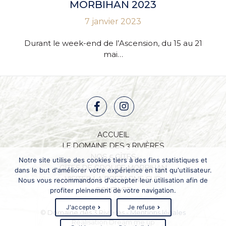
MORBIHAN 2023
7 janvier 2023
Durant le week-end de l’Ascension, du 15 au 21
mai…
ACCUEIL
LE DOMAINE DES 3 RIVIÈRES
NOS 5 GÎTES
Notre site utilise des cookies tiers à des fins statistiques et
GÎTES DE GROUPE MORBIHAN
dans le but d'améliorer votre expérience en tant qu'utilisateur.
VISITER LA BRETAGNE SUD
Nous vous recommandons d'accepter leur utilisation afin de
CONTACT
profiter pleinement de votre navigation.
J'accepte
Je refuse
© Domaine des 3 Rivières
-
Mentions légales
Réalisation Dream me up